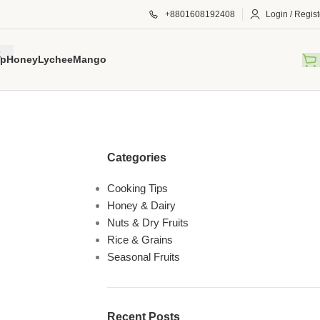
+8801608192408
Login / Regist
p
Honey
Lychee
Mango
Categories
Cooking Tips
Honey & Dairy
Nuts & Dry Fruits
Rice & Grains
Seasonal Fruits
Recent Posts