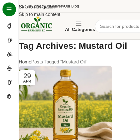
About Us
Skip to navigation
Contact Us
Delivery
Our Blog
Skip to main content
All Categories
Tag Archives: Mustard Oil
Home
Posts Tagged "Mustard Oil"
29
APR