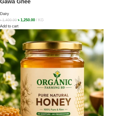
Gawa Ghee
Dairy
৳
1,250.00
KG
৳
1,400.00
Add to cart