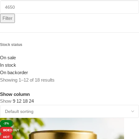
Filter
Stock status
On sale
In stock
On backorder
Showing 1–12 of 18 results
Show column
Show
9
12
18
24
-11%
HOT
-8%
-5%
-3%
HOT
HOT
SOLD OUT
HOT