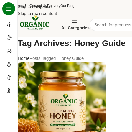
About Us
Skip to navigation
Contact Us
Delivery
Our Blog
Skip to main content
All Categories
Tag Archives: Honey Guide
Home
Posts Tagged "Honey Guide"