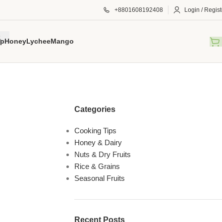
+8801608192408
Login / Regist
p
Honey
Lychee
Mango
Categories
Cooking Tips
Honey & Dairy
Nuts & Dry Fruits
Rice & Grains
Seasonal Fruits
Recent Posts