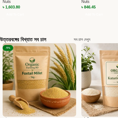
Nuts
Nuts
৳
1,603.80
৳
846.45
Add To Cart
Add To Cart
উত্তরবঙ্গের বিখ্যাত সব চাল
সব চাল দেখুন
-5%