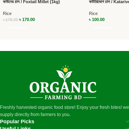
কাউনের চাল / Foxtail Millet (1kg)
কাটারিভোগ চাল / Katari
Rice
Rice
৳
170.00
৳
100.00
৳
178.20
Add To Cart
Add To Cart
Freshly harvested organic food store! Enjoy your fresh bites! we
supply directly from farmers to you.
Popular Picks
Useful Links