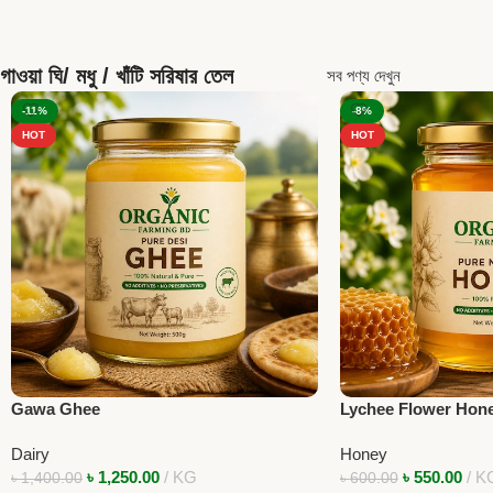
গাওয়া ঘি/ মধু / খাঁটি সরিষার তেল
সব পণ্য দেখুন
-11%
-8%
HOT
HOT
Gawa Ghee
Lychee Flower Hon
Dairy
Honey
৳
1,250.00
KG
৳
550.00
K
৳
1,400.00
৳
600.00