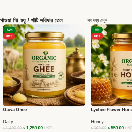
গাওয়া ঘি/ মধু / খাঁটি সরিষার তেল
সব পণ্য দেখুন
-11%
-8%
HOT
HOT
Gawa Ghee
Lychee Flower Hon
Dairy
Honey
৳
1,250.00
KG
৳
550.00
K
৳
1,400.00
৳
600.00