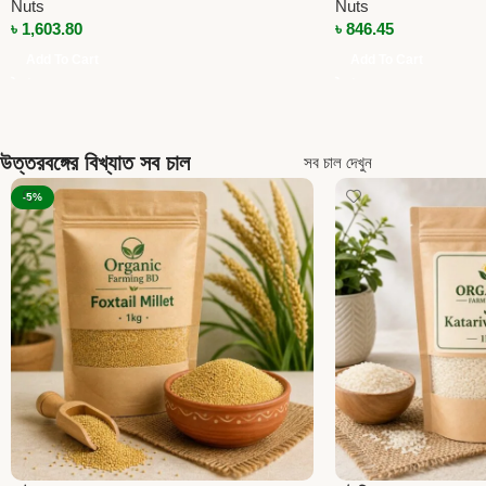
Nuts
Nuts
৳
1,603.80
৳
846.45
Add To Cart
Add To Cart
উত্তরবঙ্গের বিখ্যাত সব চাল
সব চাল দেখুন
-5%