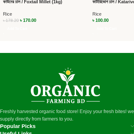
কাউনের চাল / Foxtail Millet (1kg)
কাটারিভোগ চাল / Katari
Rice
Rice
৳
170.00
৳
100.00
৳
178.20
Add To Cart
Add To Cart
Freshly harvested organic food store! Enjoy your fresh bites! we
supply directly from farmers to you.
Popular Picks
Useful Links