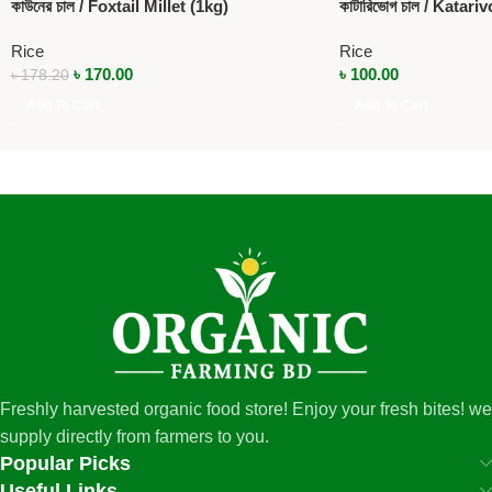
কাউনের চাল / Foxtail Millet (1kg)
কাটারিভোগ চাল / Katari
Rice
Rice
৳
170.00
৳
100.00
৳
178.20
Add To Cart
Add To Cart
Freshly harvested organic food store! Enjoy your fresh bites! we
supply directly from farmers to you.
Popular Picks
Useful Links