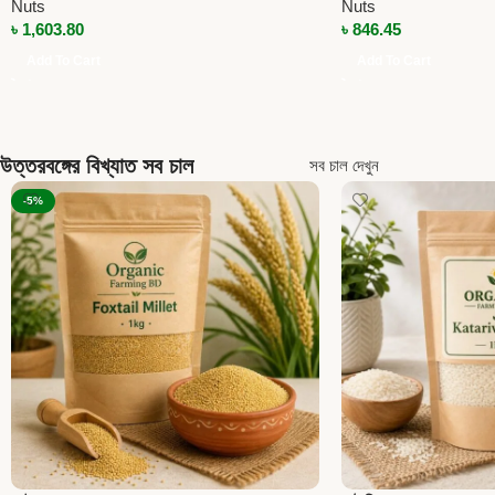
Nuts
Nuts
৳
1,603.80
৳
846.45
Add To Cart
Add To Cart
উত্তরবঙ্গের বিখ্যাত সব চাল
সব চাল দেখুন
-5%