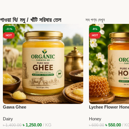
গাওয়া ঘি/ মধু / খাঁটি সরিষার তেল
সব পণ্য দেখুন
-11%
-8%
HOT
HOT
Gawa Ghee
Lychee Flower Hon
Dairy
Honey
৳
1,250.00
KG
৳
550.00
K
৳
1,400.00
৳
600.00