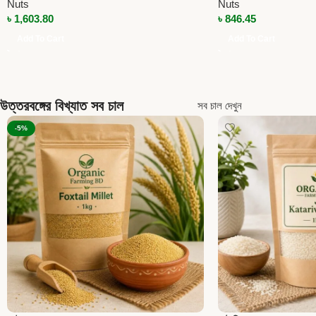
Nuts
Nuts
৳
1,603.80
৳
846.45
Add To Cart
Add To Cart
উত্তরবঙ্গের বিখ্যাত সব চাল
সব চাল দেখুন
-5%