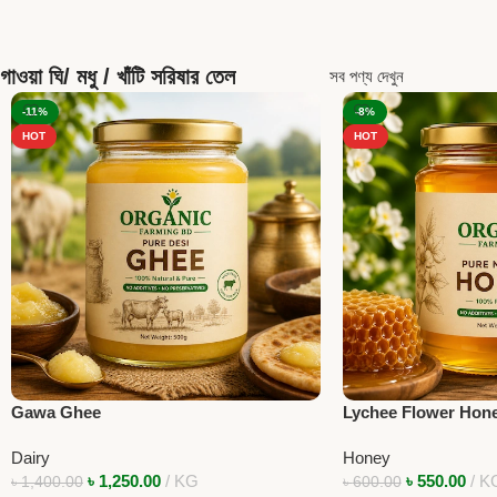
গাওয়া ঘি/ মধু / খাঁটি সরিষার তেল
সব পণ্য দেখুন
-11%
-8%
HOT
HOT
Gawa Ghee
Lychee Flower Hon
Dairy
Honey
৳
1,250.00
KG
৳
550.00
K
৳
1,400.00
৳
600.00