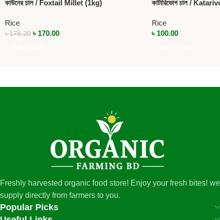
কাউনের চাল / Foxtail Millet (1kg)
কাটারিভোগ চাল / Katari
Rice
Rice
৳
170.00
৳
100.00
৳
178.20
Add To Cart
Add To Cart
Freshly harvested organic food store! Enjoy your fresh bites! we
supply directly from farmers to you.
Popular Picks
Useful Links