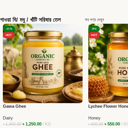
গাওয়া ঘি/ মধু / খাঁটি সরিষার তেল
সব পণ্য দেখুন
-11%
-8%
HOT
HOT
Gawa Ghee
Lychee Flower Hon
Dairy
Honey
৳
1,250.00
KG
৳
550.00
K
৳
1,400.00
৳
600.00