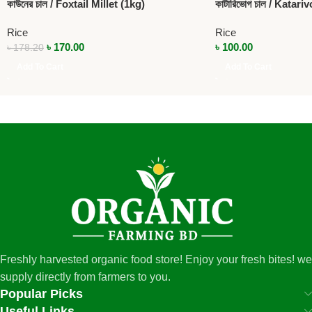
কাউনের চাল / Foxtail Millet (1kg)
কাটারিভোগ চাল / Katari
Rice
Rice
৳
170.00
৳
100.00
৳
178.20
Add To Cart
Add To Cart
Freshly harvested organic food store! Enjoy your fresh bites! we
supply directly from farmers to you.
Popular Picks
Useful Links