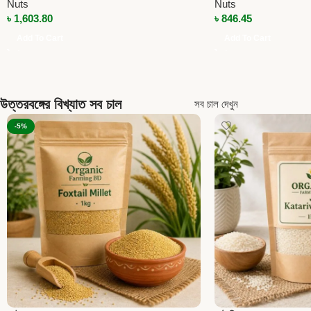
Nuts
Nuts
৳
1,603.80
৳
846.45
Add To Cart
Add To Cart
উত্তরবঙ্গের বিখ্যাত সব চাল
সব চাল দেখুন
-5%