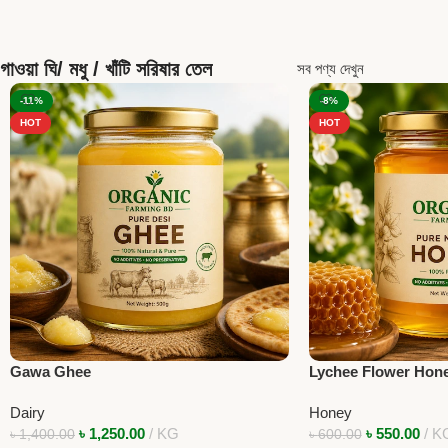
গাওয়া ঘি/ মধু / খাঁটি সরিষার তেল
সব পণ্য দেখুন
-11%
-8%
HOT
HOT
Gawa Ghee
Lychee Flower Hon
Dairy
Honey
৳
1,250.00
KG
৳
550.00
K
৳
1,400.00
৳
600.00