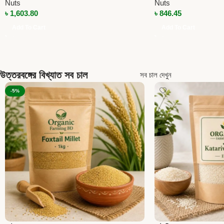
Nuts
Nuts
৳
1,603.80
৳
846.45
Add To Cart
Add To Cart
উত্তরবঙ্গের বিখ্যাত সব চাল
সব চাল দেখুন
-5%