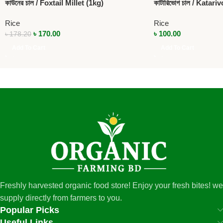
কাউনের চাল / Foxtail Millet (1kg)
কাটারিভোগ চাল / Katari
Rice
Rice
৳
170.00
৳
100.00
৳
178.20
Add To Cart
Add To Cart
Freshly harvested organic food store! Enjoy your fresh bites! we
supply directly from farmers to you.
Popular Picks
Useful Links