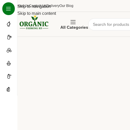
About Us
Skip to navigation
Contact Us
Delivery
Our Blog
Skip to main content
All Categories