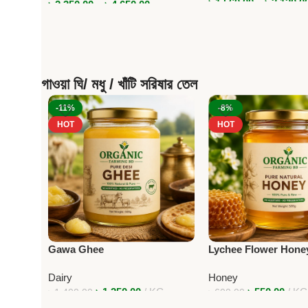
৳
1,560.00
–
৳
3,120.0
৳
2,350.00
–
৳
4,650.00
গাওয়া ঘি/ মধু / খাঁটি সরিষার তেল
-11%
-8%
HOT
HOT
Gawa Ghee
Lychee Flower Hone
Dairy
Honey
৳
1,250.00
KG
৳
550.00
K
৳
1,400.00
৳
600.00