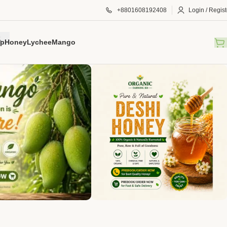
+8801608192408
Login / Regist
p
Honey
Lychee
Mango