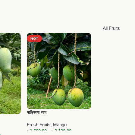
All Fruits
HOT
হাড়িভাঙ্গা আম
Fresh Fruits
,
Mango
৳
1,560.00
–
৳
3,120.00