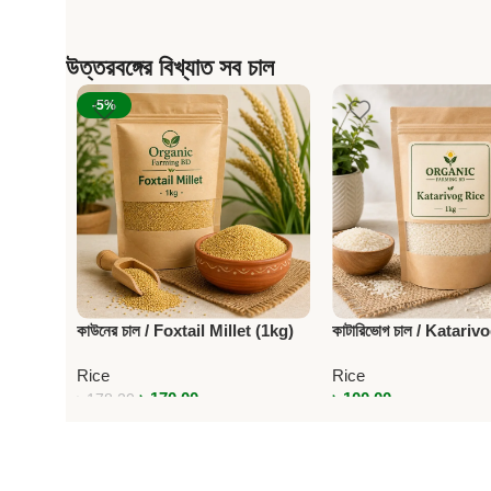
উত্তরবঙ্গের বিখ্যাত সব চাল
-5%
কাউনের চাল / Foxtail Millet (1kg)
কাটারিভোগ চাল / Katariv
(1kg)
Rice
Rice
৳
170.00
৳
100.00
৳
178.20